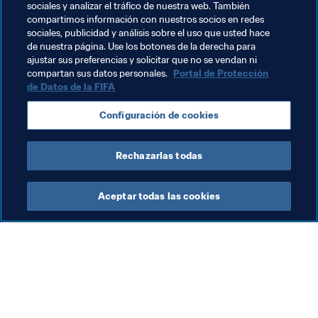
sociales y analizar el tráfico de nuestra web. También
también les transmitirán las importantes habilidades 
compartimos información con nuestros socios en redes
para la vida aprendidas durante un día memorable y muy 
sociales, publicidad y análisis sobre el uso que usted hace
de nuestra página. Use los botones de la derecha para
especial para muchos jóvenes jugadores libaneses.
ajustar sus preferencias y solicitar que no se vendan ni
compartan sus datos personales.
Portal de Protección
de Datos de la FIFA
Temas relacionados
Configuración de cookies
Promoción del fútbol
Lebanon
Rechazarlas todas
Aceptar todas las cookies
La labor de la FIFA
Visite también
Legal
Todos los temas y las 