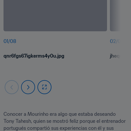
01
/
08
02
/
08
qnr6fgs67igkerms4y0u.jpg
jheqo066
Conocer a Mourinho era algo que estaba deseando 
Tony Tahesh, quien se mostró feliz porque el entrenador 
portugués compartió sus experiencias con él y sus 