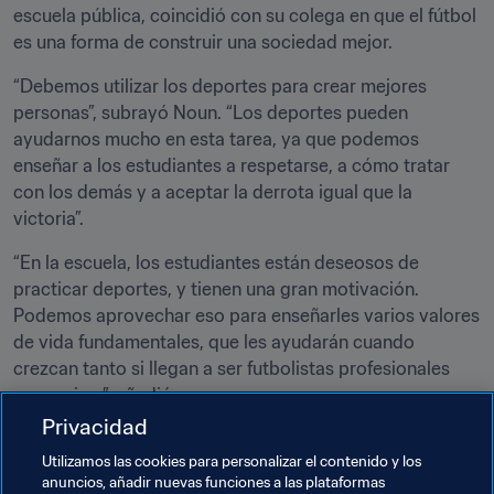
escuela pública, coincidió con su colega en que el fútbol 
es una forma de construir una sociedad mejor.
“Debemos utilizar los deportes para crear mejores 
personas”, subrayó Noun. “Los deportes pueden 
ayudarnos mucho en esta tarea, ya que podemos 
enseñar a los estudiantes a respetarse, a cómo tratar 
con los demás y a aceptar la derrota igual que la 
victoria”.
“En la escuela, los estudiantes están deseosos de 
practicar deportes, y tienen una gran motivación. 
Podemos aprovechar eso para enseñarles varios valores 
de vida fundamentales, que les ayudarán cuando 
crezcan tanto si llegan a ser futbolistas profesionales 
como si no”, añadió.
Privacidad
Sin duda, Noun y sus colegas transmitirán el mensaje de 
Utilizamos las cookies para personalizar el contenido y los
Mourinho y las demás FIFA Legends a sus alumnos para 
anuncios, añadir nuevas funciones a las plataformas
ayudarles a convertirse en mejores futbolistas; y 