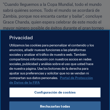
"Cuando lleguemos a la Copa Mundial, todo el mundo 
sabrá quiénes somos. Todo el mundo se acordará de 
Zambia, porque nos encanta cantar y bailar", concluye 
Grace Chanda, quien espera celebrar de este modo el 
mayor número posible de éxitos durante el gran torneo 
que está a punto de comenzar. 
Privacidad
Utilizamos las cookies para personalizar el contenido y los
anuncios, añadir nuevas funciones a las plataformas
sociales y analizar el tráfico de nuestra web. También
compartimos información con nuestros socios en redes
Temas relacionados
sociales, publicidad y análisis sobre el uso que usted hace
de nuestra página. Use los botones de la derecha para
ajustar sus preferencias y solicitar que no se vendan ni
Promoción del fútbol
compartan sus datos personales.
Portal de Protección
de Datos de la FIFA
Programa Forward de la FIFA
Organización
Configuración de cookies
Zambia
CAF
Rechazarlas todas