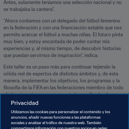
Antes, solamente teníamos una selección nacional y no 
se trabajaba la cantera".
"Ahora contamos con un delegado del fútbol femenino 
en la federación y con una financiación estable que nos 
permite acercar el fútbol a muchas niñas. El futuro pinta 
muy bien, y estoy encantada de poder contar mis 
experiencias y, al mismo tiempo, de descubrir historias 
que puedan servirnos de inspiración”, indica.
Este taller es un paso más para continuar tejiendo la 
sólida red de expertos de distintos ámbitos y, de esta 
manera, implementar los objetivos, los programas y la 
filosofía de la FIFA en las federaciones miembro de todo 
el planeta, así como para seguir desarrollando el 
deporte rey tanto cuantitativa como cualitativamente.
Privacidad
Utilizamos las cookies para personalizar el contenido y los
Seguro que Deema y Amir acabarán beneficiándose de 
anuncios, añadir nuevas funciones a las plataformas
todo ello pese a que, de momento, apenas sean 
sociales y analizar el tráfico de nuestra web. También
conscientes de lo que ocurre a su alrededor. Mientras 
compartimos información con nuestros socios en redes