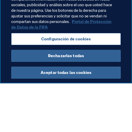
tanto, ambos siguen a lo suyo: jugando en el parque con 
sociales, publicidad y análisis sobre el uso que usted hace
de nuestra página. Use los botones de la derecha para
alegría y fascinación pura por el fútbol.
ajustar sus preferencias y solicitar que no se vendan ni
compartan sus datos personales.
Portal de Protección
de Datos de la FIFA
Temas relacionados
Configuración de cookies
Promoción del fútbol
Qatar
AFC
Rechazarlas todas
Aceptar todas las cookies
La labor de la FIFA
Visite también
Legal
Todos los temas y las 
noticias relacionadas con 
Sistema de traspasos