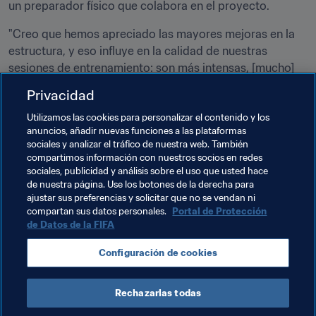
un preparador físico que colabora en el proyecto.
"Creo que hemos apreciado las mayores mejoras en la 
estructura, y eso influye en la calidad de nuestras 
sesiones de entrenamiento: son más intensas, [mucho] 
mejores, y la calidad mejora de verdad", añadió.
Privacidad
La LFF conmemora su 100º aniversario con una 
Utilizamos las cookies para personalizar el contenido y los
celebración emblemática este sábado 7 de mayo.
anuncios, añadir nuevas funciones a las plataformas
sociales y analizar el tráfico de nuestra web. También
compartimos información con nuestros socios en redes
Temas relacionados
sociales, publicidad y análisis sobre el uso que usted hace
de nuestra página. Use los botones de la derecha para
ajustar sus preferencias y solicitar que no se vendan ni
Promoción del fútbol
compartan sus datos personales.
Portal de Protección
de Datos de la FIFA
Programa Forward de la FIFA
Organización
Configuración de cookies
Lithuania
UEFA
Rechazarlas todas