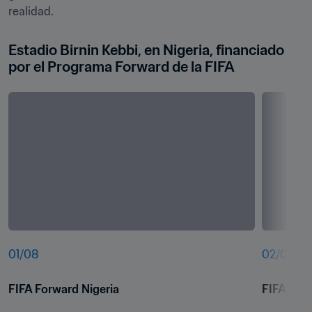
realidad.
Estadio Birnin Kebbi, en Nigeria, financiado 
por el Programa Forward de la FIFA
01
/
08
02
/
08
FIFA Forward Nigeria
FIFA Forw