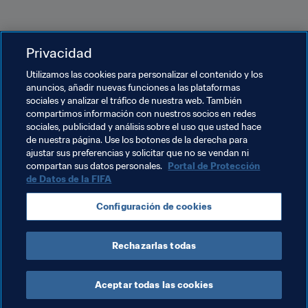
Privacidad
Utilizamos las cookies para personalizar el contenido y los
anuncios, añadir nuevas funciones a las plataformas
sociales y analizar el tráfico de nuestra web. También
compartimos información con nuestros socios en redes
Temas relacionados
sociales, publicidad y análisis sobre el uso que usted hace
de nuestra página. Use los botones de la derecha para
ajustar sus preferencias y solicitar que no se vendan ni
Promoción del fútbol
compartan sus datos personales.
Portal de Protección
de Datos de la FIFA
Programa Forward de la FIFA
Organización
Configuración de cookies
Nigeria
CAF
Rechazarlas todas
Aceptar todas las cookies