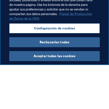
común: construir una catedral que garantice el éxito a 
sociales, publicidad y análisis sobre el uso que usted hace
de nuestra página. Use los botones de la derecha para
largo plazo de todas las partes interesadas.
ajustar sus preferencias y solicitar que no se vendan ni
compartan sus datos personales.
Portal de Protección
de Datos de la FIFA
Temas relacionados
Configuración de cookies
Promoción del fútbol
Rechazarlas todas
Aceptar todas las cookies
La labor de la FIFA
Visite también
Legal
Todos los temas y las 
noticias relacionadas con 
Sistema de traspasos
FIFA