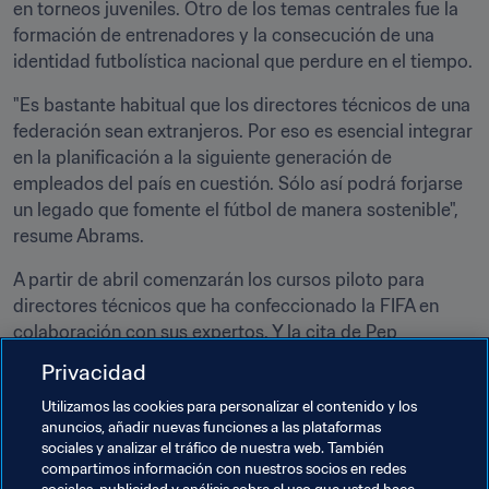
en torneos juveniles. Otro de los temas centrales fue la 
formación de entrenadores y la consecución de una 
identidad futbolística nacional que perdure en el tiempo.
"Es bastante habitual que los directores técnicos de una 
federación sean extranjeros. Por eso es esencial integrar 
en la planificación a la siguiente generación de 
empleados del país en cuestión. Sólo así podrá forjarse 
un legado que fomente el fútbol de manera sostenible", 
resume Abrams.
A partir de abril comenzarán los cursos piloto para 
directores técnicos que ha confeccionado la FIFA en 
colaboración con sus expertos. Y la cita de Pep 
Guardiola volverá a estar muy presente, porque ya sean 
Privacidad
arquitectos, empleados o personas de negocios, al final, 
Utilizamos las cookies para personalizar el contenido y los
quienes trabajan en las federaciones y en las 
anuncios, añadir nuevas funciones a las plataformas
confederaciones deben colaborar estrechamente y 
sociales y analizar el tráfico de nuestra web. También
aprovechar las sinergias para alcanzar el objetivo 
compartimos información con nuestros socios en redes