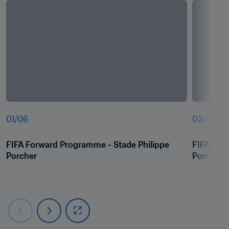
01
/
06
02
/
06
FIFA Forward Programme - Stade Philippe 
FIFA Forw
Porcher
Porcher