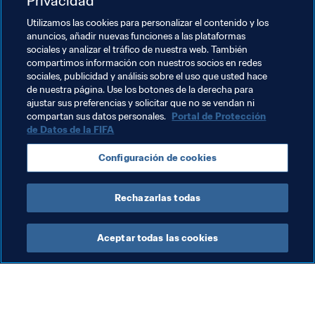
Privacidad
desarrollo a todos los niveles, para que tanto en Loira 
Atlántico como en otros lugares, muchos pocos logren 
Utilizamos las cookies para personalizar el contenido y los
hacer un mucho.
anuncios, añadir nuevas funciones a las plataformas
sociales y analizar el tráfico de nuestra web. También
compartimos información con nuestros socios en redes
Temas relacionados
sociales, publicidad y análisis sobre el uso que usted hace
de nuestra página. Use los botones de la derecha para
ajustar sus preferencias y solicitar que no se vendan ni
Promoción del fútbol
compartan sus datos personales.
Portal de Protección
de Datos de la FIFA
Programa Forward de la FIFA
Organización
Configuración de cookies
France
UEFA
Rechazarlas todas
Aceptar todas las cookies