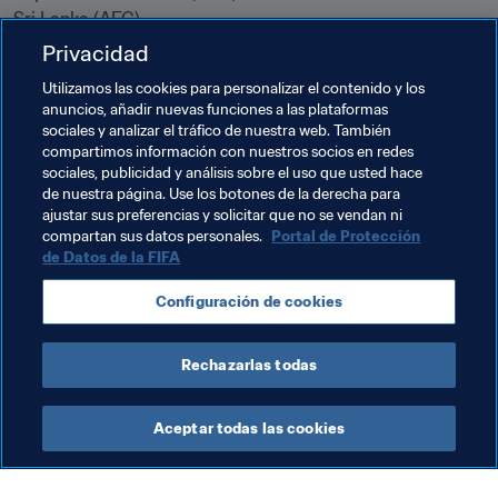
Privacidad
Temas relacionados
Utilizamos las cookies para personalizar el contenido y los
anuncios, añadir nuevas funciones a las plataformas
sociales y analizar el tráfico de nuestra web. También
Promoción del fútbol
Organización
Algeria
compartimos información con nuestros socios en redes
sociales, publicidad y análisis sobre el uso que usted hace
CAF
Azerbaijan
UEFA
Saudi Arabia
de nuestra página. Use los botones de la derecha para
ajustar sus preferencias y solicitar que no se vendan ni
AFC
Sri Lanka
compartan sus datos personales.
Portal de Protección
de Datos de la FIFA
Configuración de cookies
Rechazarlas todas
Organización
Aceptar todas las cookies