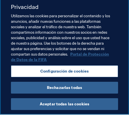
fútbol juvenil de alto nivel en Polonia.

Privacidad
Utilizamos las cookies para personalizar el contenido y los
anuncios, añadir nuevas funciones a las plataformas
Temas relacionados
sociales y analizar el tráfico de nuestra web. También
compartimos información con nuestros socios en redes
sociales, publicidad y análisis sobre el uso que usted hace
Programa Forward de la FIFA
Organización
de nuestra página. Use los botones de la derecha para
ajustar sus preferencias y solicitar que no se vendan ni
Netherlands
UEFA
Lithuania
Poland
compartan sus datos personales.
Portal de Protección
de Datos de la FIFA
Configuración de cookies
Rechazarlas todas
FIFA Forward
Aceptar todas las cookies