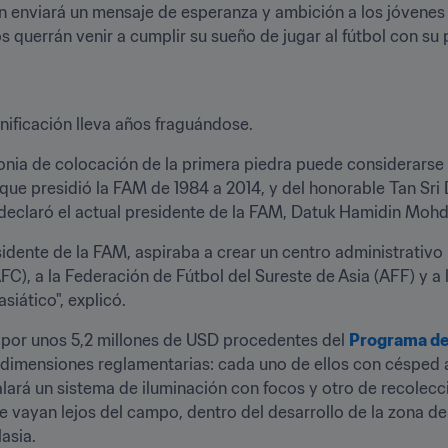
 enviará un mensaje de esperanza y ambición a los jóvenes fu
s querrán venir a cumplir su sueño de jugar al fútbol con su p
nificación lleva años fraguándose.
onia de colocación de la primera piedra puede considerarse
que presidió la FAM de 1984 a 2014, y del honorable Tan Sri 
 declaró el actual presidente de la FAM, Datuk Hamidin Mohd
sidente de la FAM, aspiraba a crear un centro administrativo 
C), a la Federación de Fútbol del Sureste de Asia (AFF) y a 
siático", explicó.
a por unos 5,2 millones de USD procedentes del 
Programa de 
dimensiones reglamentarias: cada uno de ellos con césped arti
lará un sistema de iluminación con focos y otro de recolecci
se vayan lejos del campo, dentro del desarrollo de la zona 
asia.