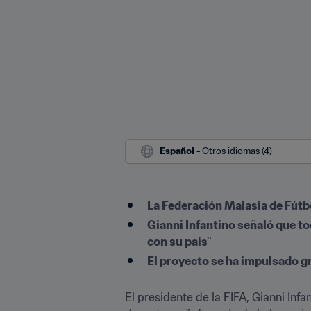
Español
 - Otros idiomas (4)
La Federación Malasia de Fútbo
Gianni Infantino señaló que tod
con su país"
El proyecto se ha impulsado gr
El presidente de la FIFA, Gianni Infa