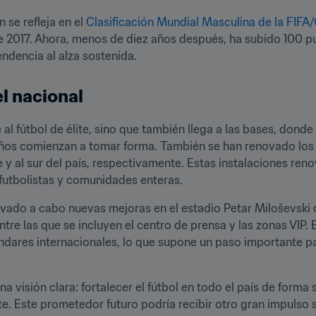
se refleja en el 
Clasificación Mundial Masculina de la FIF
 2017. Ahora, menos de diez años después, ha subido 100 pues
endencia al alza sostenida.
el nacional
al fútbol de élite, sino que también llega a las bases, donde l
ueños comienzan a tomar forma. También se han renovado los
te y al sur del país, respectivamente. Estas instalaciones re
 futbolistas y comunidades enteras.
vado a cabo nuevas mejoras en el estadio Petar Miloševski de
re las que se incluyen el centro de prensa y las zonas VIP. El
ándares internacionales, lo que supone un paso importante para
visión clara: fortalecer el fútbol en todo el país de forma 
te. Este prometedor futuro podría recibir otro gran impulso 