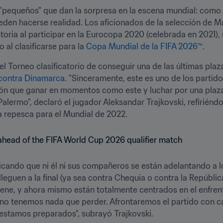
s "pequeños" que dan la sorpresa en la escena mundial: com
ueden hacerse realidad. Los aficionados de la selección de 
storia al participar en la Eurocopa 2020 (celebrada en 2021), 
 al clasificarse para la 
Copa Mundial de la FIFA 2026™
. 
 el Torneo clasificatorio de conseguir una de las últimas plaz
 contra Dinamarca
. "Sinceramente, este es uno de los partid
ión que ganar en momentos como este y luchar por una plaza 
lermo", declaró el jugador Aleksandar Trajkovski, refiriéndo
la repesca para el Mundial de 2022. 
licando que ni él ni sus compañeros se están adelantando a 
leguen a la final (ya sea contra Chequia o contra la República
ene, y ahora mismo están totalmente centrados en el enfren
 no tenemos nada que perder. Afrontaremos el partido con c
 estamos preparados", subrayó Trajkovski.