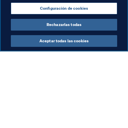
Programa Forward de la FIFA
Organización
Configuración de cookies
Iraq
AFC
Rechazarlas todas
Aceptar todas las cookies
La labor de la FIFA
Visite también
Legal
Todos los temas y las 
noticias relacionadas con 
Sistema de traspasos
FIFA
Fútbol femenino
Reportes y documentos
Promoción del fútbol
Fundación FIFA
Innovación
FIFA Museum