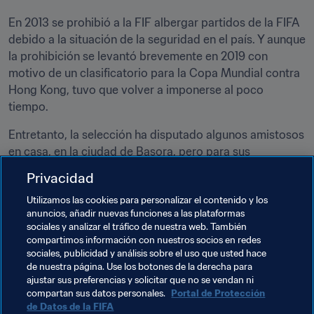
En 2013 se prohibió a la FIF albergar partidos de la FIFA 
debido a la situación de la seguridad en el país. Y aunque 
la prohibición se levantó brevemente en 2019 con 
motivo de un clasificatorio para la Copa Mundial contra 
Hong Kong, tuvo que volver a imponerse al poco 
tiempo.
Entretanto, la selección ha disputado algunos amistosos 
en casa, en la ciudad de Basora, pero para sus 
compromisos como local en la competición preliminar 
Privacidad
de la Copa Mundial se ha desplazado a Doha. 
Utilizamos las cookies para personalizar el contenido y los
anuncios, añadir nuevas funciones a las plataformas
sociales y analizar el tráfico de nuestra web. También
compartimos información con nuestros socios en redes
sociales, publicidad y análisis sobre el uso que usted hace
de nuestra página. Use los botones de la derecha para
ajustar sus preferencias y solicitar que no se vendan ni
Temas relacionados
compartan sus datos personales.
Portal de Protección
de Datos de la FIFA