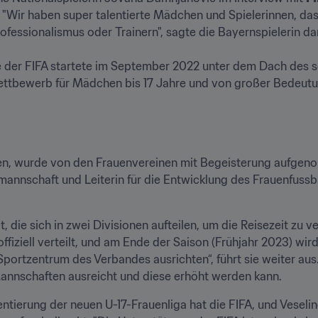
"Wir haben super talentierte Mädchen und Spielerinnen, das i
ofessionalismus oder Trainern", sagte die Bayernspielerin dama
fe der FIFA startete im September 2022 unter dem Dach des s
Wettbewerb für Mädchen bis 17 Jahre und von großer Bedeutun
en, wurde von den Frauenvereinen mit Begeisterung aufgenom
 die sich in zwei Divisionen aufteilen, um die Reisezeit zu v
ffiziell verteilt, und am Ende der Saison (Frühjahr 2023) wir
 Sportzentrum des Verbandes ausrichten“, führt sie weiter a
Mannschaften ausreicht und diese erhöht werden kann.  
tierung der neuen U-17-Frauenliga hat die FIFA, und Veselino