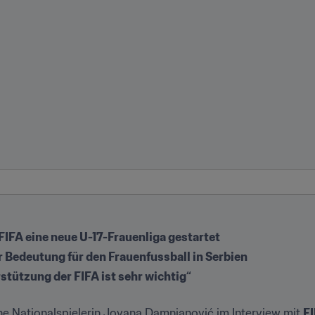
 FIFA eine neue U-17-Frauenliga gestartet
 Bedeutung für den Frauenfussball in Serbien
he Nationalspielerin Jovana Damnjanović im Interview mit 
F