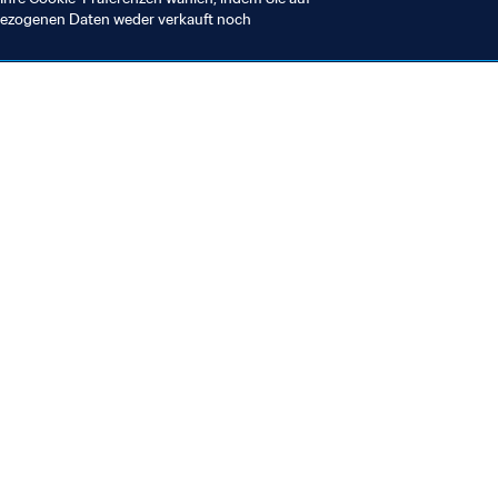
nbezogenen Daten weder verkauft noch
en Sie auch
chrichten und Themen
e und Dokumente
ftung
seum
& Karriere