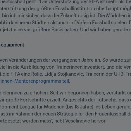
nfussball geht. "Die Unterstützung der FIFA ist mehr als bed
nterstützung der größten Fussballinstitution überhaupt mögl
 bin ich mir sicher, dass die Zukunft rosig ist. Die Mädchen i
hl in kleineren Städten als auch in Dörfern Fussball spielen. 
r jetzt eine viel größere Basis haben. Und wir haben gerade e
itiven Veränderungen der vergangenen Jahre an. So wurde zu
viel in die Ausbildung von Trainerinnen investiert, und die Ve
t die FIFA eine Rolle.
Lidija Stojkanovic, Trainerin der U-19-
erinnen-Mentorenprogramms teil.
Spielerinnen zu erhöhen. Seit wir begonnen haben, verstärkt a
ir große Fortschritte erzielt. Angesichts der Tatsache, dass
lopment League für Mädchen (bis 15 Jahre) ins Leben gerufen
 dass im Rahmen der neuen Strategie für den Frauenfussball d
rtgesetzt werden muss", hebt Veselinović hervor.