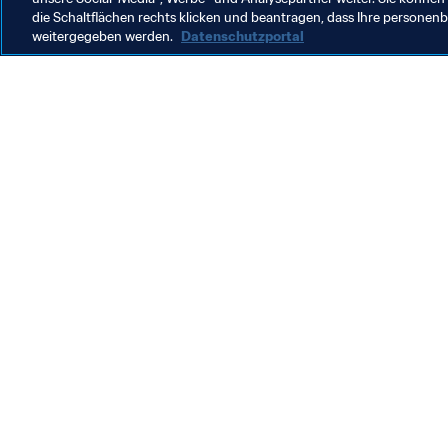
die Schaltflächen rechts klicken und beantragen, dass Ihre persone
weitergegeben werden.
Datenschutzportal
Was die FIFA macht
Besuch
Legal
Alle Na
Transfersystem
Bericht
Frauenfussball
FIFA-Sti
Fussballförderung
FIFA Mu
Innovation
Stellen 
Talentförderung
Organisation von Turnieren
Nachhaltigkeit
Menschenrechte und Antidiskriminierung
Gesundheit und Medizin