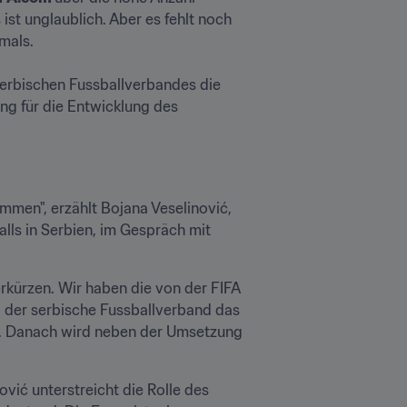
st unglaublich. Aber es fehlt noch 
ls.

erbischen Fussballverbandes die 
g für die Entwicklung des 
men", erzählt Bojana Veselinović, 
Teammanagerin der Frauennationalmannschaft und Leiterin für die Entwicklung des Frauenfussballs in Serbien, im Gespräch mit 
erkürzen. Wir haben die von der FIFA 
d der serbische Fussballverband das 
us. Danach wird neben der Umsetzung 
vić unterstreicht die Rolle des 