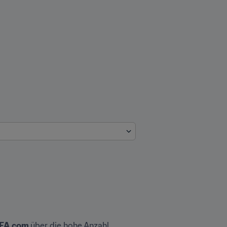
IFA.com 
über die hohe Anzahl 