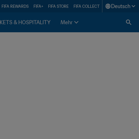
Deutsch
FIFA REWARDS
FIFA+
FIFA STORE
FIFA COLLECT
KETS & HOSPITALITY
Mehr