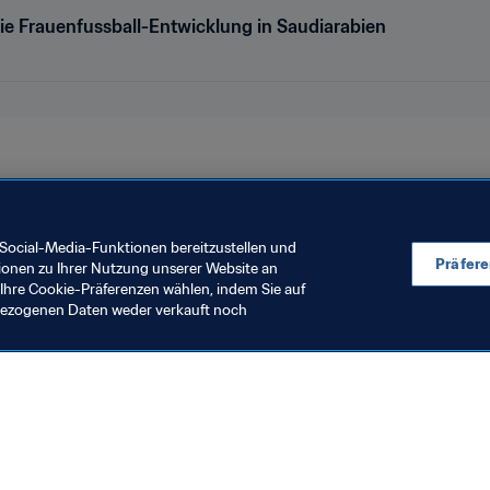
die Frauenfussball-Entwicklung in Saudiarabien
Saudi Arabia
AFC
Social-Media-Funktionen bereitzustellen und
Präfer
ionen zu Ihrer Nutzung unserer Website an
Ihre Cookie-Präferenzen wählen, indem Sie auf
nbezogenen Daten weder verkauft noch
en Sie auch
chrichten und Themen