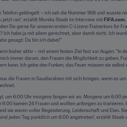
Telefon geklingelt – ich sah die Nummer 966 und wusste nich
jetzt ran“, erzählt Monika Staab im Interview mit
 FIFA.com. 
en Sie gerne für unseren ersten C-Lizenz-Trainerkurs für Fra
 Ich habe ja mit allem gerechnet, aber damit nicht. Ich wurd
be gesagt: Da bin ich dabei!"
rin bisher aktiv – mit einem festen Ziel fest vor Augen: "In de
r mich immer darum, den Frauen die Möglichkeit zu geben, Fuss
rn kann. Ich gebe den Funken, das Feuer müssen sie selbst ent
s die Frauen in Saudiarabien mit sich bringen, wenn es um d
echnet.  
gt, um 6:00 Uhr morgens fangen wir an. Morgens um 6:00 jem
 6:00 kamen 24 Frauen und wollten anfangen zu trainieren. Ic
nd sie waren voller Begeisterung, Leidenschaft und Elan. Sie
d jeden Tag pünktlich um 6:00 angetreten", erzählt Staab und 