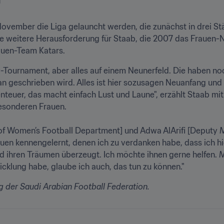
 November die Liga gelauncht werden, die zunächst in drei St
ne weitere Herausforderung für Staab, die 2007 das Frauen-N
auen-Team Katars. 
-Tournament, aber alles auf einem Neunerfeld. Die haben noch 
n geschrieben wird. Alles ist hier sozusagen Neuanfang und 
nteuer, das macht einfach Lust und Laune", erzählt Staab m
onderen Frauen. 

of Women’s Football Department] und Adwa AlArifi [Deputy M
uen kennengelernt, denen ich zu verdanken habe, dass ich hier
ihren Träumen überzeugt. Ich möchte ihnen gerne helfen. Mit
cklung habe, glaube ich auch, das tun zu können."
ng der Saudi Arabian Football Federation.