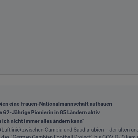
abien eine Frauen-Nationalmannschaft aufbauen
e 62-Jährige Pionierin in 85 Ländern aktiv 
 ich nicht immer alles ändern kann"
(Luftlinie) zwischen Gambia und Saudiarabien – der alten u
e das "German Gambian Football Project", bis COVID-19 kam und