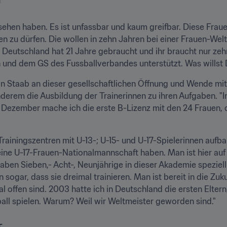
hen haben. Es ist unfassbar und kaum greifbar. Diese Frauen 
gen zu dürfen. Die wollen in zehn Jahren bei einer Frauen-Welt
 Deutschland hat 21 Jahre gebraucht und ihr braucht nur zehn
und dem GS des Fussballverbandes unterstützt. Was willst
on Staab an dieser gesellschaftlichen Öffnung und Wende mi
erem die Ausbildung der Trainerinnen zu ihren Aufgaben. "I
Dezember mache ich die erste B-Lizenz mit den 24 Frauen, die 
ainingszentren mit U-13-; U-15- und U-17-Spielerinnen aufbauen
eine U-17-Frauen-Nationalmannschaft haben. Man ist hier auf
aben Sieben,- Acht-, Neunjährige in dieser Akademie speziel
 sogar, dass sie dreimal trainieren. Man ist bereit in die Zuku
tal offen sind. 2003 hatte ich in Deutschland die ersten Elter
sball spielen. Warum? Weil wir Weltmeister geworden sind."