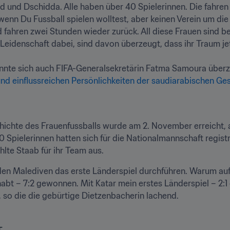
d und Dschidda. Alle haben über 40 Spielerinnen. Die fahren 
 wenn Du Fussball spielen wolltest, aber keinen Verein um die 
 fahren zwei Stunden wieder zurück. All diese Frauen sind ber
eidenschaft dabei, sind davon überzeugt, dass ihr Traum jetzt 
te sich auch FIFA-Generalsekretärin Fatma Samoura überz
und einflussreichen Persönlichkeiten der saudiarabischen Ge
hichte des Frauenfussballs wurde am 2. November erreicht, al
Spielerinnen hatten sich für die Nationalmannschaft registri
te Staab für ihr Team aus.  
f den Malediven das erste Länderspiel durchführen. Warum auf
abt – 7:2 gewonnen. Mit Katar mein erstes Länderspiel – 2:
 so die die gebürtige Dietzenbacherin lachend. 