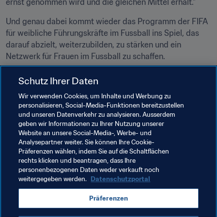
ernst genommen wird und die gleichen Mittel erhält."
Und genau dabei kommt wieder das Programm der FIFA 
für weibliche Führungskräfte im Fussball ins Spiel, das 
darauf abzielt, weiterzubilden, zu stärken und ein 
Netzwerk für Frauen im Fussball zu schaffen.
"Es ist ein fantastisches Programm. Man bekommt 
Schutz Ihrer Daten
Unterstützung und kann sich mit anderen Frauen 
Wir verwenden Cookies, um Inhalte und Werbung zu
austauschen. Man sieht, wie dieser Kurs uns verbindet, 
personalisieren, Social-Media-Funktionen bereitzustellen
unseren Geist für viele Dinge öffnet und wir uns 
und unseren Datenverkehr zu analysieren. Ausserdem
verschiedener Dinge in unserer Karriere bewusst 
geben wir Informationen zu Ihrer Nutzung unserer
werden."
Website an unsere Social-Media-, Werbe- und
Analysepartner weiter. Sie können Ihre Cookie-
Präferenzen wählen, indem Sie auf die Schaltflächen
rechts klicken und beantragen, dass Ihre
Verwandte Themen
personenbezogenen Daten weder verkauft noch
weitergegeben werden.
Datenschutzportal
Frauenfussball
Organisation
Botswana
Präferenzen
CAF