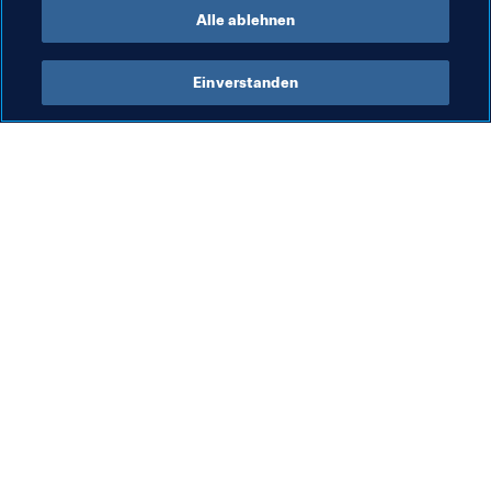
Alle ablehnen
Einverstanden
Was die FIFA macht
Besuchen Sie auch
Legal
Alle Nachrichten und 
Themen
Transfersystem
Berichte und 
Frauenfussball
Dokumente
Fussballförderung
FIFA-Stiftung
Innovation
FIFA Museum
Talentförderung
Stellen & Karriere
Organisation von Turnieren
Nachhaltigkeit