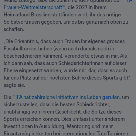
Muniz zufolge habe die zunehmende Popularität der 
FIFA 
Frauen-Weltmeisterschaft™,
 die 2027 in ihrem 
Heimatland Brasilien stattfinden wird, ihr das nötige 
Selbstvertrauen gegeben, um es bis ganz nach oben zu 
schaffen.
„Die Erkenntnis, dass auch Frauen ihr eigenes grosses 
Fussballturnier haben (wenn auch damals noch in 
bescheidenerem Rahmen), veränderte etwas in mir. Als 
ich dann sah, dass auch Schiedsrichterinnen auf dieser 
Ebene eingesetzt wurden, wurde mir klar, dass es auch 
für uns Platz auf der höchsten Bühne dieses Sports gibt“, 
sagte sie.
Die 
FIFA hat zahlreiche Initiativen ins Leben gerufen
, um 
sicherzustellen, dass die besten Schiedsrichter, 
unabhängig von ihrem Geschlecht, die Spitze dieses 
Sports erreichen können. Dies umfasst unter anderem 
Investitionen in Ausbildung, Mentoring und mehr 
Einsatzmöglichkeiten bei internationalen Top-Turnieren.