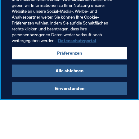
für die kommende Saison seiner höchsten Frauenliga ein 
geben wir Informationen zu Ihrer Nutzung unserer
Pilotprojekt zur Einführung von Klublizenzen starten."
Website an unsere Social-Media-, Werbe- und
Analysepartner weiter. Sie können Ihre Cookie-
Präferenzen wählen, indem Sie auf die Schaltflächen
rechts klicken und beantragen, dass Ihre
Verwandte Themen
personenbezogenen Daten weder verkauft noch
weitergegeben werden.
Datenschutzportal
Frauenfussball
Organisation
Puerto Rico
Präferenzen
Concacaf
Alle ablehnen
Einverstanden
Was die FIFA macht
Besuchen Sie auch
Legal
Alle Nachrichten und 