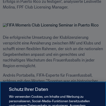
Erfolgs in Puerto Rico zu festigen", analysierte Leslivette 
Molina, FPF Club Licensing Manager.

Die erfolgreiche Umsetzung der Klublizenzierung 
verspricht eine Annäherung zwischen MV und Klubs und 
schafft einen flexiblen Rahmen, der sich an die nationalen 
Gegebenheiten anpasst und ein gerechtes und 
nachhaltiges Wachstum des Frauenfussballs in jeder 
Region ermöglicht.
Andrés Portabella, FIFA-Experte für Frauenfussball, 
schloss mit den Worten: "Sonntag war ein historischer 
Tag für den Frauenfussball in Puerto Rico. Die erstmalige 
Schutz Ihrer Daten
Zusammenführung von Frauenfussballvereinen unter 
Wir verwenden Cookies, um Inhalte und Werbung zu
dem Dach der Klublizenzierung war ein wichtiger Schritt 
personalisieren, Social-Media-Funktionen bereitzustellen
bei der Initiierung dieses Programms. Der FPF wird nun 
und unseren Datenverkehr zu analysieren. Ausserdem