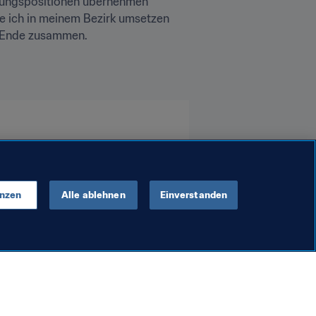
ührungspositionen übernehmen 
e ich in meinem Bezirk umsetzen 
m Ende zusammen. 
enzen
Alle ablehnen
Einverstanden