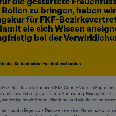
für die gestartete Frauenfuss
 Rollen zu bringen, haben wir
gskur für FKF-Bezirksvertrete
 damit sie sich Wissen aneign
gfristig bei der Verwirklichu
ntin des Kenianischen Fussballverbandes
die FKF-Bezirksvertreterinnen (FKF County Women Representa
ie umfassen Führungsqualitäten, Sponsoring-Management, st
, Marketing sowie Kommunikations- und Medienmanagemen
meiner Hauptanliegen, die Denkweise meiner Gemeinde durch 