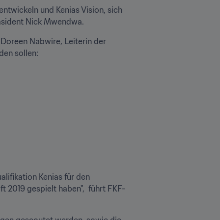
ntwickeln und Kenias Vision, sich 
Präsident Nick Mwendwa.
Doreen Nabwire, Leiterin der 
den sollen:
ifikation Kenias für den 
2019 gespielt haben",  führt FKF-
igen gescoutet werden, sowie die 