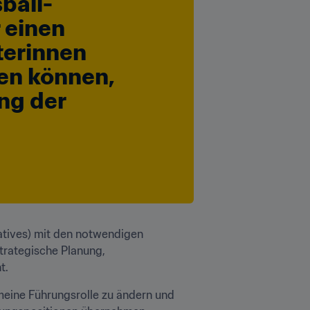
ball-
 einen 
rinnen  
en können, 
ng der 
tives) mit den notwendigen 
rategische Planung, 
t.
meine Führungsrolle zu ändern und 