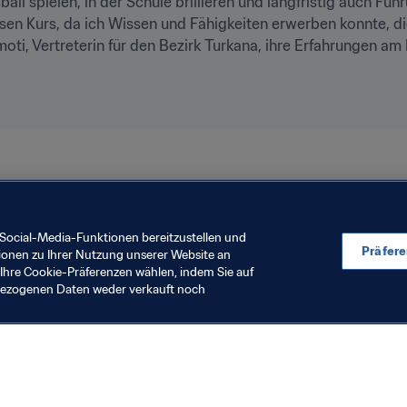
all spielen, in der Schule brillieren und langfristig auch F
esen Kurs, da ich Wissen und Fähigkeiten erwerben konnte, di
moti, Vertreterin für den Bezirk Turkana, ihre Erfahrungen a
Kenya
CAF
Social-Media-Funktionen bereitzustellen und
Präfer
ionen zu Ihrer Nutzung unserer Website an
Ihre Cookie-Präferenzen wählen, indem Sie auf
nbezogenen Daten weder verkauft noch
en Sie auch