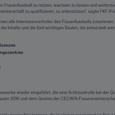
en Frauenfussball zu nutzen, wachsen zu lassen und weiterzue
eisterschaft zu qualifizieren, zu unterstützen“, sagte FKF-
en alle Interessenvertreter des Frauenfussballs zusammen. 
 die Inhalte und die fünf wichtigen Säulen, die entwickelt wer
lizenzen
ngszentren 
 
werbe wieder eingeführt, die eine Schlüsselrolle bei der Qual
rauen 2016 und dem Gewinn der CECAFA-Frauenmeisterschaft 
zahl unserer Spielerinnen, die in einigen europäischen Top-L