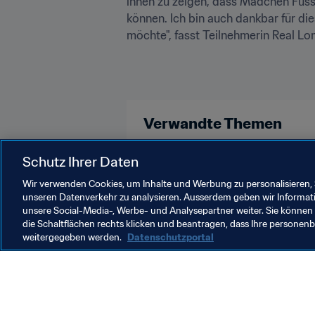
ihnen zu zeigen, dass Mädchen Fussb
können. Ich bin auch dankbar für di
möchte", fasst Teilnehmerin Real Lo
Verwandte Themen
Frauenfussball
Organisation
Schutz Ihrer Daten
Wir verwenden Cookies, um Inhalte und Werbung zu personalisieren, 
unseren Datenverkehr zu analysieren. Ausserdem geben wir Informat
unsere Social-Media-, Werbe- und Analysepartner weiter. Sie können 
die Schaltflächen rechts klicken und beantragen, dass Ihre persone
weitergegeben werden.
Datenschutzportal
Was die FIFA macht
Besuch