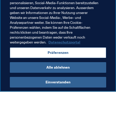
personalisieren, Social-Media-Funktionen bereitzustellen
und unseren Datenverkehr zu analysieren. Ausserdem
Verwandte Themen
geben wir Informationen zu Ihrer Nutzung unserer
Website an unsere Social-Media-, Werbe- und
Analysepartner weiter. Sie können Ihre Cookie-
Football Unites the World
Frauenfussball
Präferenzen wählen, indem Sie auf die Schaltflächen
rechts klicken und beantragen, dass Ihre
Organisation
France
UEFA
England
personenbezogenen Daten weder verkauft noch
weitergegeben werden.
Datenschutzportal
Präferenzen
Alle ablehnen
Frauenfussball
Einverstanden
Frauenfussball
Fra
Frauenfussball
Fö
Fr