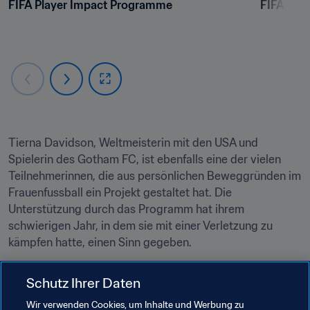
FIFA Player Impact Programme
FIFA Pla
Tierna Davidson, Weltmeisterin mit den USA und 
Spielerin des Gotham FC, ist ebenfalls eine der vielen 
Teilnehmerinnen, die aus persönlichen Beweggründen im 
Frauenfussball ein Projekt gestaltet hat. Die 
Unterstützung durch das Programm hat ihrem 
schwierigen Jahr, in dem sie mit einer Verletzung zu 
kämpfen hatte, einen Sinn gegeben.
„Es ist so schwierig, etwas Neues aufzubauen und den 
Schutz Ihrer Daten
ersten Schritt zu machen. Die Unterstützung der FIFA ist 
Wir verwenden Cookies, um Inhalte und Werbung zu