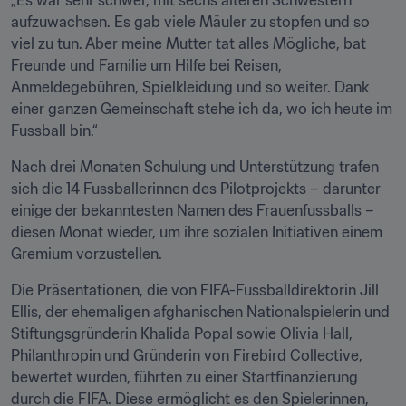
„Es war sehr schwer, mit sechs älteren Schwestern 
aufzuwachsen. Es gab viele Mäuler zu stopfen und so 
viel zu tun. Aber meine Mutter tat alles Mögliche, bat 
Freunde und Familie um Hilfe bei Reisen, 
Anmeldegebühren, Spielkleidung und so weiter. Dank 
einer ganzen Gemeinschaft stehe ich da, wo ich heute im 
Fussball bin.“
Nach drei Monaten Schulung und Unterstützung trafen 
sich die 14 Fussballerinnen des Pilotprojekts – darunter 
einige der bekanntesten Namen des Frauenfussballs – 
diesen Monat wieder, um ihre sozialen Initiativen einem 
Gremium vorzustellen.
Die Präsentationen, die von FIFA-Fussballdirektorin Jill 
Ellis, der ehemaligen afghanischen Nationalspielerin und 
Stiftungsgründerin Khalida Popal sowie Olivia Hall, 
Philanthropin und Gründerin von Firebird Collective, 
bewertet wurden, führten zu einer Startfinanzierung 
durch die FIFA. Diese ermöglicht es den Spielerinnen, 