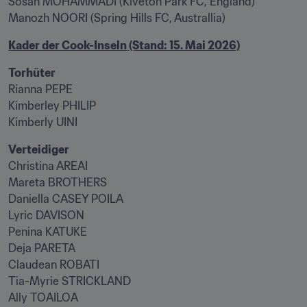
Sosan MOHAMMADI (Kiveton Park FC, England)

Manozh NOORI (Spring Hills FC, Australlia)
Kader der Cook-Inseln (Stand: 15. Mai 2026)
Rianna PEPE

Kimberley PHILIP

Kimberly UINI
Christina AREAI

Mareta BROTHERS

Daniella CASEY POILA

Lyric DAVISON

Penina KATUKE

Deja PARETA

Claudean ROBATI

Tia-Myrie STRICKLAND

Ally TOAILOA