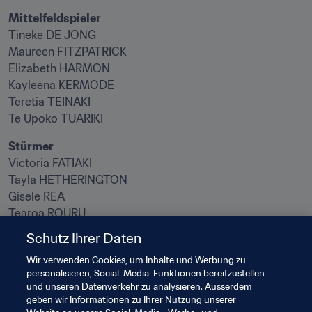
Tineke DE JONG

Maureen FITZPATRICK

Elizabeth HARMON

Kayleena KERMODE

Teretia TEINAKI

Te Upoko TUARIKI
Victoria FATIAKI

Tayla HETHERINGTON

Gisele REA

Tearoa ROURU

Jan TAIA
Schutz Ihrer Daten
Wir verwenden Cookies, um Inhalte und Werbung zu
Verwandte Themen
personalisieren, Social-Media-Funktionen bereitzustellen
und unseren Datenverkehr zu analysieren. Ausserdem
geben wir Informationen zu Ihrer Nutzung unserer
Football Unites the World
Frauenfussball