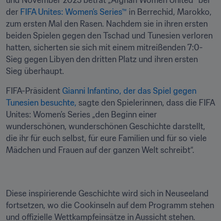
und November 2025 betrat „Afghan Women United“ bei 
der 
FIFA Unites: Women’s Series™
 in Berrechid, Marokko, 
zum ersten Mal den Rasen. Nachdem sie in ihren ersten 
beiden Spielen gegen den Tschad und Tunesien verloren 
hatten, sicherten sie sich mit einem mitreißenden 7:0-
Sieg gegen Libyen den dritten Platz und ihren ersten 
Sieg überhaupt.
FIFA-Präsident 
Gianni Infantino, der das Spiel gegen 
Tunesien besuchte, 
sagte den Spielerinnen, dass die FIFA 
Unites: Women’s Series „den Beginn einer 
wunderschönen, wunderschönen Geschichte darstellt, 
die ihr für euch selbst, für eure Familien und für so viele 
Mädchen und Frauen auf der ganzen Welt schreibt“.
Diese inspirierende Geschichte wird sich in Neuseeland 
fortsetzen, wo die Cookinseln auf dem Programm stehen 
und offizielle Wettkampfeinsätze in Aussicht stehen. 