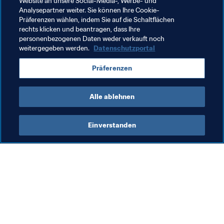
Website an unsere Social-Media-, Werbe- und
Analysepartner weiter. Sie können Ihre Cookie-
Organisation
Afghanistan
AFC
Präferenzen wählen, indem Sie auf die Schaltflächen
rechts klicken und beantragen, dass Ihre
Cook Islands
OFC
personenbezogenen Daten weder verkauft noch
weitergegeben werden.
Datenschutzportal
Präferenzen
Alle ablehnen
Women's Football
Einverstanden
Fra
Fö
Fr