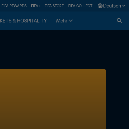
Deutsch
FIFA REWARDS
FIFA+
FIFA STORE
FIFA COLLECT
KETS & HOSPITALITY
Mehr