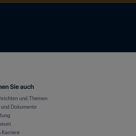
en Sie auch
chrichten und Themen
e und Dokumente
ftung
seum
& Karriere