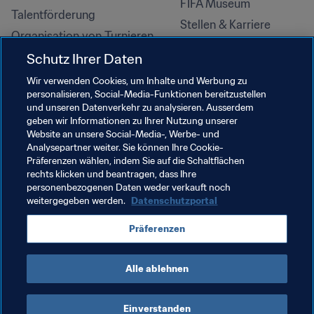
FIFA Museum
Talentförderung
Stellen & Karriere
Organisation von Turnieren
Nachhaltigkeit
Schutz Ihrer Daten
Menschenrechte und 
Wir verwenden Cookies, um Inhalte und Werbung zu
Antidiskriminierung
personalisieren, Social-Media-Funktionen bereitzustellen
und unseren Datenverkehr zu analysieren. Ausserdem
Gesundheit und Medizin
geben wir Informationen zu Ihrer Nutzung unserer
Bildungsinitiativen
Website an unsere Social-Media-, Werbe- und
Analysepartner weiter. Sie können Ihre Cookie-
Präferenzen wählen, indem Sie auf die Schaltflächen
rechts klicken und beantragen, dass Ihre
personenbezogenen Daten weder verkauft noch
weitergegeben werden.
Datenschutzportal
Präferenzen
Alle ablehnen
NUTZUNGSBEDINGUNGEN
FIFA-DATENSCHUTZPORTAL
DOWNLOADS
COOKIE-EINSTELLUNGEN
Urheberrechte © 1994–2025 FIFA. Alle Rechte vorbehalten.
Einverstanden