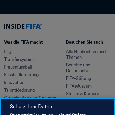
Was die FIFA macht
Besuchen Sie auch
Legal
Alle Nachrichten und 
Themen
Transfersystem
Berichte und 
Frauenfussball
Dokumente
Fussballförderung
FIFA-Stiftung
Innovation
FIFA Museum
Talentförderung
Stellen & Karriere
Organisation von Turnieren
Nachhaltigkeit
Schutz Ihrer Daten
Menschenrechte und 
Wir verwenden Cookies, um Inhalte und Werbung zu