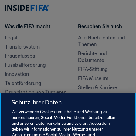
Was die FIFA macht
Besuchen Sie auch
Legal
Alle Nachrichten und 
Themen
Transfersystem
Berichte und 
Frauenfussball
Dokumente
Fussballförderung
FIFA-Stiftung
Innovation
FIFA Museum
Talentförderung
Stellen & Karriere
Organisation von Turnieren
Nachhaltigkeit
Schutz Ihrer Daten
Menschenrechte und 
Wir verwenden Cookies, um Inhalte und Werbung zu
Antidiskriminierung
personalisieren, Social-Media-Funktionen bereitzustellen
und unseren Datenverkehr zu analysieren. Ausserdem
Gesundheit und Medizin
geben wir Informationen zu Ihrer Nutzung unserer
Bildungsinitiativen
Website an unsere Social-Media-, Werbe- und