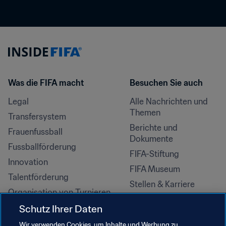
Was die FIFA macht
Besuchen Sie auch
Legal
Alle Nachrichten und 
Themen
Transfersystem
Berichte und 
Frauenfussball
Dokumente
Fussballförderung
FIFA-Stiftung
Innovation
FIFA Museum
Talentförderung
Stellen & Karriere
Organisation von Turnieren
Nachhaltigkeit
Schutz Ihrer Daten
Menschenrechte und 
Wir verwenden Cookies, um Inhalte und Werbung zu