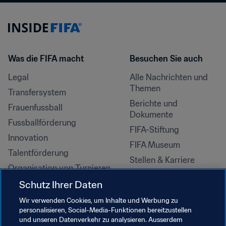
Was die FIFA macht
Besuchen Sie auch
Legal
Alle Nachrichten und 
Themen
Transfersystem
Berichte und 
Frauenfussball
Dokumente
Fussballförderung
FIFA-Stiftung
Innovation
FIFA Museum
Talentförderung
Stellen & Karriere
Organisation von Turnieren
Nachhaltigkeit
Schutz Ihrer Daten
Menschenrechte und 
Wir verwenden Cookies, um Inhalte und Werbung zu
Antidiskriminierung
personalisieren, Social-Media-Funktionen bereitzustellen
und unseren Datenverkehr zu analysieren. Ausserdem
Gesundheit und Medizin