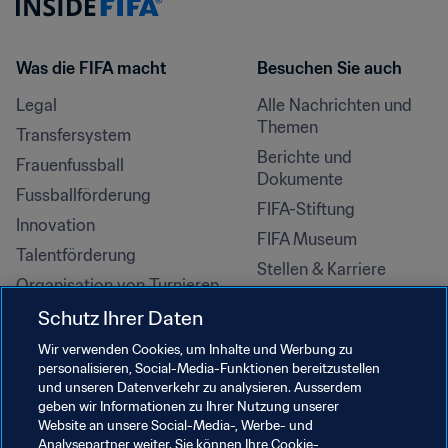
Was die FIFA macht
Besuchen Sie auch
Legal
Alle Nachrichten und 
Themen
Transfersystem
Berichte und 
Frauenfussball
Dokumente
Fussballförderung
FIFA-Stiftung
Innovation
FIFA Museum
Talentförderung
Stellen & Karriere
Organisation von Turnieren
Nachhaltigkeit
Schutz Ihrer Daten
Menschenrechte und 
Wir verwenden Cookies, um Inhalte und Werbung zu
Antidiskriminierung
personalisieren, Social-Media-Funktionen bereitzustellen
und unseren Datenverkehr zu analysieren. Ausserdem
Gesundheit und Medizin
geben wir Informationen zu Ihrer Nutzung unserer
Bildungsinitiativen
Website an unsere Social-Media-, Werbe- und
Analysepartner weiter. Sie können Ihre Cookie-