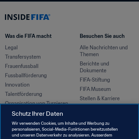
Was die FIFA macht
Besuchen Sie auch
Legal
Alle Nachrichten und 
Themen
Transfersystem
Berichte und 
Frauenfussball
Dokumente
Fussballförderung
FIFA-Stiftung
Innovation
FIFA Museum
Talentförderung
Stellen & Karriere
Organisation von Turnieren
Nachhaltigkeit
Schutz Ihrer Daten
Menschenrechte und 
Wir verwenden Cookies, um Inhalte und Werbung zu
Antidiskriminierung
personalisieren, Social-Media-Funktionen bereitzustellen
und unseren Datenverkehr zu analysieren. Ausserdem
Gesundheit und Medizin