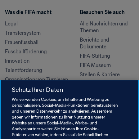
Was die FIFA macht
Besuchen Sie auch
Legal
Alle Nachrichten und 
Themen
Transfersystem
Berichte und 
Frauenfussball
Dokumente
Fussballförderung
FIFA-Stiftung
Innovation
FIFA Museum
Talentförderung
Stellen & Karriere
Organisation von Turnieren
Nachhaltigkeit
Schutz Ihrer Daten
Menschenrechte und 
Wir verwenden Cookies, um Inhalte und Werbung zu
Antidiskriminierung
personalisieren, Social-Media-Funktionen bereitzustellen
und unseren Datenverkehr zu analysieren. Ausserdem
Gesundheit und Medizin
geben wir Informationen zu Ihrer Nutzung unserer
Bildungsinitiativen
Website an unsere Social-Media-, Werbe- und
Analysepartner weiter. Sie können Ihre Cookie-
Präferenzen wählen, indem Sie auf die Schaltflächen