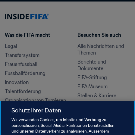
Was die FIFA macht
Besuchen Sie auch
Legal
Alle Nachrichten und 
Themen
Transfersystem
Berichte und 
Frauenfussball
Dokumente
Fussballförderung
FIFA-Stiftung
Innovation
FIFA Museum
Talentförderung
Stellen & Karriere
Organisation von Turnieren
Nachhaltigkeit
Schutz Ihrer Daten
Menschenrechte und 
Wir verwenden Cookies, um Inhalte und Werbung zu
Antidiskriminierung
personalisieren, Social-Media-Funktionen bereitzustellen
und unseren Datenverkehr zu analysieren. Ausserdem
Gesundheit und Medizin