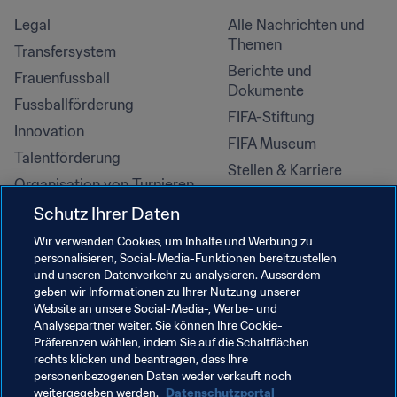
Legal
Alle Nachrichten und 
Themen
Transfersystem
Berichte und 
Frauenfussball
Dokumente
Fussballförderung
FIFA-Stiftung
Innovation
FIFA Museum
Talentförderung
Stellen & Karriere
Organisation von Turnieren
Nachhaltigkeit
Schutz Ihrer Daten
Menschenrechte und 
Wir verwenden Cookies, um Inhalte und Werbung zu
Antidiskriminierung
personalisieren, Social-Media-Funktionen bereitzustellen
und unseren Datenverkehr zu analysieren. Ausserdem
Gesundheit und Medizin
geben wir Informationen zu Ihrer Nutzung unserer
Bildungsinitiativen
Website an unsere Social-Media-, Werbe- und
Analysepartner weiter. Sie können Ihre Cookie-
Präferenzen wählen, indem Sie auf die Schaltflächen
rechts klicken und beantragen, dass Ihre
personenbezogenen Daten weder verkauft noch
weitergegeben werden.
Datenschutzportal