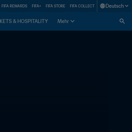
Deutsch
FIFA REWARDS
FIFA+
FIFA STORE
FIFA COLLECT
KETS & HOSPITALITY
Mehr