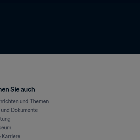
en Sie auch
chrichten und Themen
e und Dokumente
ftung
seum
& Karriere