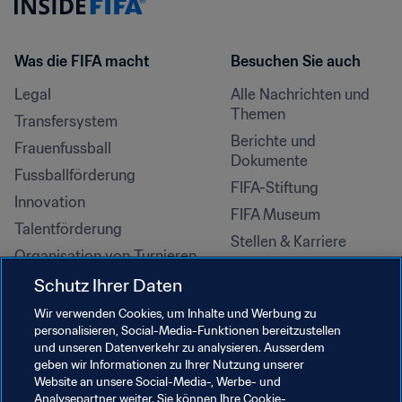
Was die FIFA macht
Besuchen Sie auch
Legal
Alle Nachrichten und 
Themen
Transfersystem
Berichte und 
Frauenfussball
Dokumente
Fussballförderung
FIFA-Stiftung
Innovation
FIFA Museum
Talentförderung
Stellen & Karriere
Organisation von Turnieren
Nachhaltigkeit
Schutz Ihrer Daten
Menschenrechte und 
Wir verwenden Cookies, um Inhalte und Werbung zu
Antidiskriminierung
personalisieren, Social-Media-Funktionen bereitzustellen
und unseren Datenverkehr zu analysieren. Ausserdem
Gesundheit und Medizin
geben wir Informationen zu Ihrer Nutzung unserer
Bildungsinitiativen
Website an unsere Social-Media-, Werbe- und
Analysepartner weiter. Sie können Ihre Cookie-