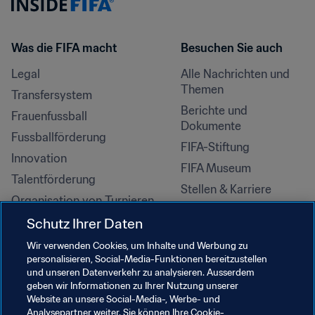
Was die FIFA macht
Besuchen Sie auch
Legal
Alle Nachrichten und 
Themen
Transfersystem
Berichte und 
Frauenfussball
Dokumente
Fussballförderung
FIFA-Stiftung
Innovation
FIFA Museum
Talentförderung
Stellen & Karriere
Organisation von Turnieren
Nachhaltigkeit
Schutz Ihrer Daten
Menschenrechte und 
Wir verwenden Cookies, um Inhalte und Werbung zu
Antidiskriminierung
personalisieren, Social-Media-Funktionen bereitzustellen
und unseren Datenverkehr zu analysieren. Ausserdem
Gesundheit und Medizin
geben wir Informationen zu Ihrer Nutzung unserer
Bildungsinitiativen
Website an unsere Social-Media-, Werbe- und
Analysepartner weiter. Sie können Ihre Cookie-