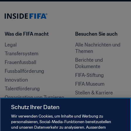
Was die FIFA macht
Besuchen Sie auch
Legal
Alle Nachrichten und 
Themen
Transfersystem
Berichte und 
Frauenfussball
Dokumente
Fussballförderung
FIFA-Stiftung
Innovation
FIFA Museum
Talentförderung
Stellen & Karriere
Organisation von Turnieren
Nachhaltigkeit
Schutz Ihrer Daten
Menschenrechte und 
Wir verwenden Cookies, um Inhalte und Werbung zu
Antidiskriminierung
personalisieren, Social-Media-Funktionen bereitzustellen
und unseren Datenverkehr zu analysieren. Ausserdem
Gesundheit und Medizin