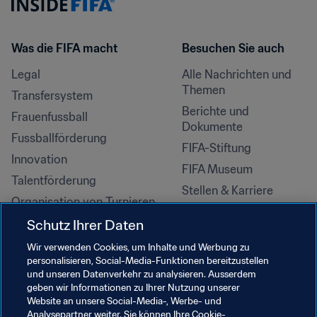
Was die FIFA macht
Besuchen Sie auch
Legal
Alle Nachrichten und 
Themen
Transfersystem
Berichte und 
Frauenfussball
Dokumente
Fussballförderung
FIFA-Stiftung
Innovation
FIFA Museum
Talentförderung
Stellen & Karriere
Organisation von Turnieren
Nachhaltigkeit
Schutz Ihrer Daten
Menschenrechte und 
Wir verwenden Cookies, um Inhalte und Werbung zu
Antidiskriminierung
personalisieren, Social-Media-Funktionen bereitzustellen
und unseren Datenverkehr zu analysieren. Ausserdem
Gesundheit und Medizin
geben wir Informationen zu Ihrer Nutzung unserer
Bildungsinitiativen
Website an unsere Social-Media-, Werbe- und
Analysepartner weiter. Sie können Ihre Cookie-