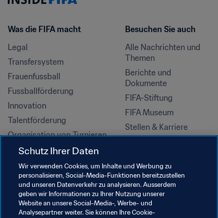
Was die FIFA macht
Besuchen Sie auch
Legal
Alle Nachrichten und 
Themen
Transfersystem
Berichte und 
Frauenfussball
Dokumente
Fussballförderung
FIFA-Stiftung
Innovation
FIFA Museum
Talentförderung
Stellen & Karriere
Organisation von Turnieren
Nachhaltigkeit
Schutz Ihrer Daten
Menschenrechte und 
Wir verwenden Cookies, um Inhalte und Werbung zu
Antidiskriminierung
personalisieren, Social-Media-Funktionen bereitzustellen
und unseren Datenverkehr zu analysieren. Ausserdem
Gesundheit und Medizin
geben wir Informationen zu Ihrer Nutzung unserer
Bildungsinitiativen
Website an unsere Social-Media-, Werbe- und
Analysepartner weiter. Sie können Ihre Cookie-