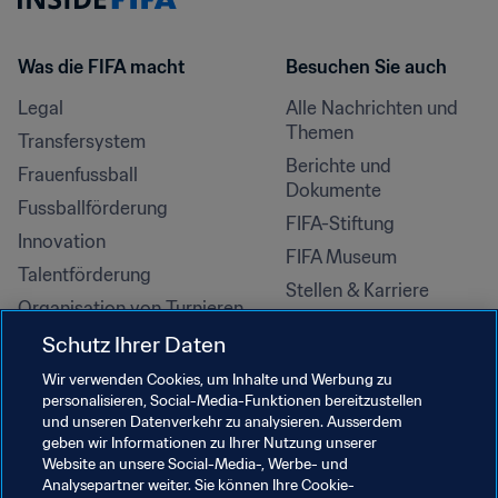
Was die FIFA macht
Besuchen Sie auch
Legal
Alle Nachrichten und 
Themen
Transfersystem
Berichte und 
Frauenfussball
Dokumente
Fussballförderung
FIFA-Stiftung
Innovation
FIFA Museum
Talentförderung
Stellen & Karriere
Organisation von Turnieren
Nachhaltigkeit
Schutz Ihrer Daten
Menschenrechte und 
Wir verwenden Cookies, um Inhalte und Werbung zu
Antidiskriminierung
personalisieren, Social-Media-Funktionen bereitzustellen
und unseren Datenverkehr zu analysieren. Ausserdem
Gesundheit und Medizin
geben wir Informationen zu Ihrer Nutzung unserer
Bildungsinitiativen
Website an unsere Social-Media-, Werbe- und
Analysepartner weiter. Sie können Ihre Cookie-