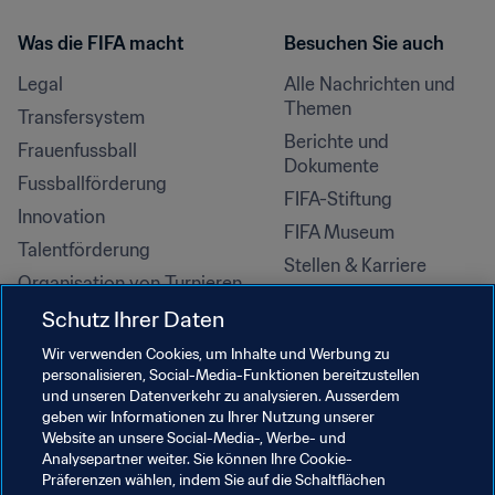
Was die FIFA macht
Besuchen Sie auch
Legal
Alle Nachrichten und 
Themen
Transfersystem
Berichte und 
Frauenfussball
Dokumente
Fussballförderung
FIFA-Stiftung
Innovation
FIFA Museum
Talentförderung
Stellen & Karriere
Organisation von Turnieren
Nachhaltigkeit
Schutz Ihrer Daten
Menschenrechte und 
Wir verwenden Cookies, um Inhalte und Werbung zu
Antidiskriminierung
personalisieren, Social-Media-Funktionen bereitzustellen
und unseren Datenverkehr zu analysieren. Ausserdem
Gesundheit und Medizin
geben wir Informationen zu Ihrer Nutzung unserer
Bildungsinitiativen
Website an unsere Social-Media-, Werbe- und
Analysepartner weiter. Sie können Ihre Cookie-
Präferenzen wählen, indem Sie auf die Schaltflächen