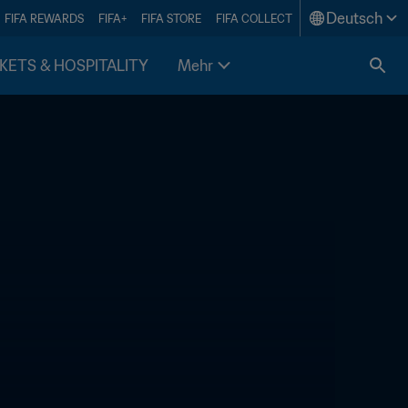
Deutsch
FIFA REWARDS
FIFA+
FIFA STORE
FIFA COLLECT
KETS & HOSPITALITY
Mehr