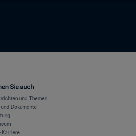
en Sie auch
chrichten und Themen
e und Dokumente
ftung
seum
& Karriere