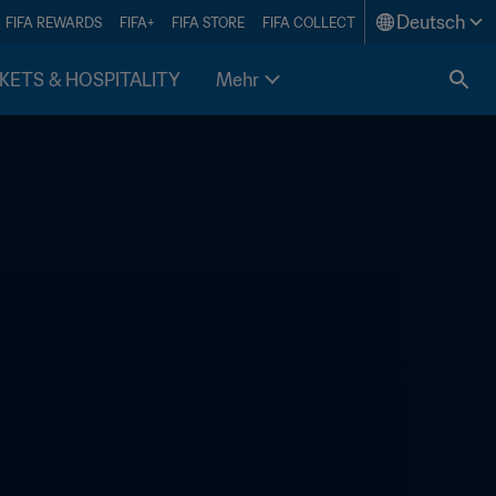
Deutsch
FIFA REWARDS
FIFA+
FIFA STORE
FIFA COLLECT
KETS & HOSPITALITY
Mehr