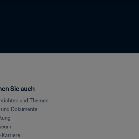
en Sie auch
chrichten und Themen
e und Dokumente
ftung
seum
& Karriere