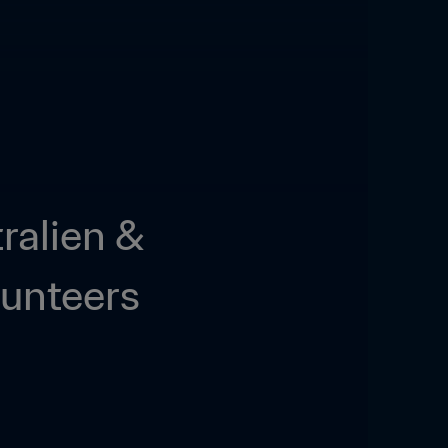
alien & 
lunteers