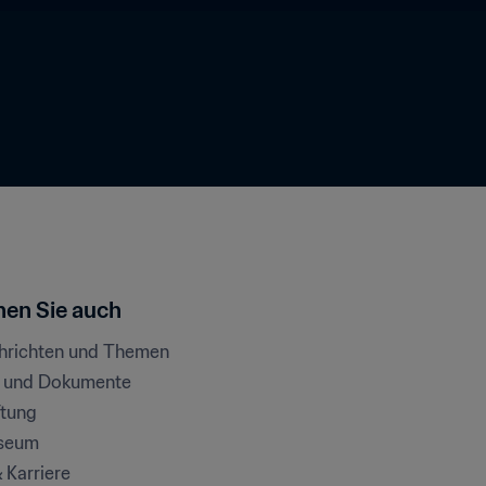
en Sie auch
chrichten und Themen
e und Dokumente
ftung
seum
& Karriere