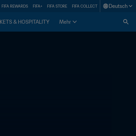
Deutsch
FIFA REWARDS
FIFA+
FIFA STORE
FIFA COLLECT
KETS & HOSPITALITY
Mehr