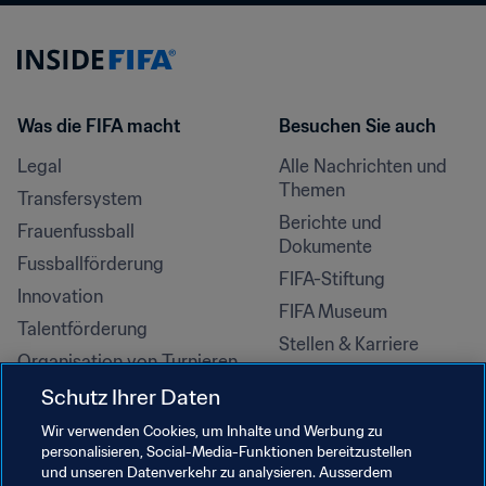
Was die FIFA macht
Besuchen Sie auch
Legal
Alle Nachrichten und 
Themen
Transfersystem
Berichte und 
Frauenfussball
Dokumente
Fussballförderung
FIFA-Stiftung
Innovation
FIFA Museum
Talentförderung
Stellen & Karriere
Organisation von Turnieren
Nachhaltigkeit
Schutz Ihrer Daten
Menschenrechte und 
Wir verwenden Cookies, um Inhalte und Werbung zu
Antidiskriminierung
personalisieren, Social-Media-Funktionen bereitzustellen
und unseren Datenverkehr zu analysieren. Ausserdem
Gesundheit und Medizin