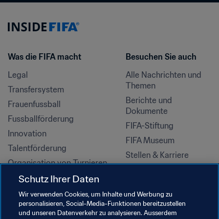
Was die FIFA macht
Besuchen Sie auch
Legal
Alle Nachrichten und 
Themen
Transfersystem
Berichte und 
Frauenfussball
Dokumente
Fussballförderung
FIFA-Stiftung
Innovation
FIFA Museum
Talentförderung
Stellen & Karriere
Organisation von Turnieren
Nachhaltigkeit
Schutz Ihrer Daten
Menschenrechte und 
Wir verwenden Cookies, um Inhalte und Werbung zu
Antidiskriminierung
personalisieren, Social-Media-Funktionen bereitzustellen
und unseren Datenverkehr zu analysieren. Ausserdem
Gesundheit und Medizin