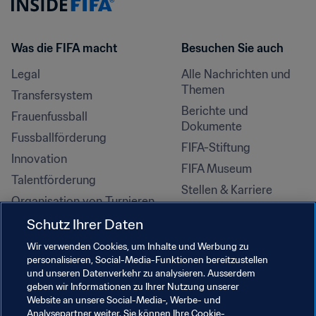
Was die FIFA macht
Besuchen Sie auch
Legal
Alle Nachrichten und 
Themen
Transfersystem
Berichte und 
Frauenfussball
Dokumente
Fussballförderung
FIFA-Stiftung
Innovation
FIFA Museum
Talentförderung
Stellen & Karriere
Organisation von Turnieren
Nachhaltigkeit
Schutz Ihrer Daten
Menschenrechte und 
Wir verwenden Cookies, um Inhalte und Werbung zu
Antidiskriminierung
personalisieren, Social-Media-Funktionen bereitzustellen
und unseren Datenverkehr zu analysieren. Ausserdem
Gesundheit und Medizin
geben wir Informationen zu Ihrer Nutzung unserer
Bildungsinitiativen
Website an unsere Social-Media-, Werbe- und
Analysepartner weiter. Sie können Ihre Cookie-