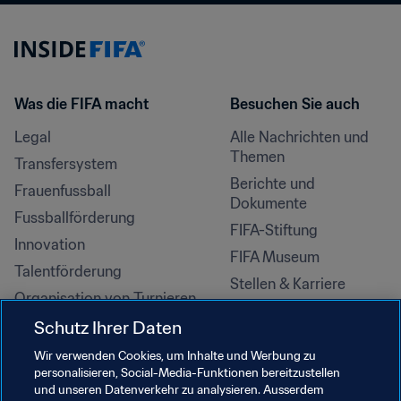
Was die FIFA macht
Besuchen Sie auch
Legal
Alle Nachrichten und 
Themen
Transfersystem
Berichte und 
Frauenfussball
Dokumente
Fussballförderung
FIFA-Stiftung
Innovation
FIFA Museum
Talentförderung
Stellen & Karriere
Organisation von Turnieren
Nachhaltigkeit
Schutz Ihrer Daten
Menschenrechte und 
Wir verwenden Cookies, um Inhalte und Werbung zu
Antidiskriminierung
personalisieren, Social-Media-Funktionen bereitzustellen
und unseren Datenverkehr zu analysieren. Ausserdem
Gesundheit und Medizin