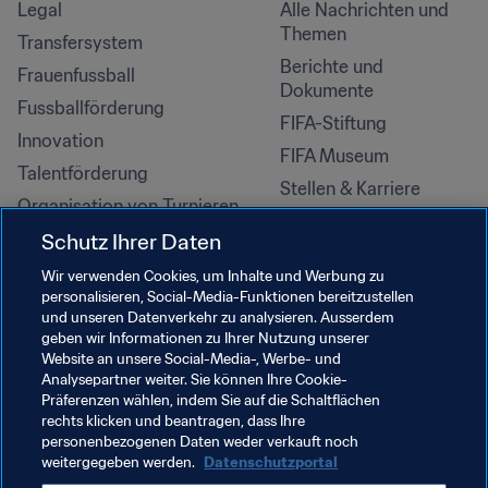
Legal
Alle Nachrichten und 
Themen
Transfersystem
Berichte und 
Frauenfussball
Dokumente
Fussballförderung
FIFA-Stiftung
Innovation
FIFA Museum
Talentförderung
Stellen & Karriere
Organisation von Turnieren
Nachhaltigkeit
Schutz Ihrer Daten
Menschenrechte und 
Wir verwenden Cookies, um Inhalte und Werbung zu
Antidiskriminierung
personalisieren, Social-Media-Funktionen bereitzustellen
und unseren Datenverkehr zu analysieren. Ausserdem
Gesundheit und Medizin
geben wir Informationen zu Ihrer Nutzung unserer
Bildungsinitiativen
Website an unsere Social-Media-, Werbe- und
Analysepartner weiter. Sie können Ihre Cookie-
Präferenzen wählen, indem Sie auf die Schaltflächen
rechts klicken und beantragen, dass Ihre
personenbezogenen Daten weder verkauft noch
weitergegeben werden.
Datenschutzportal