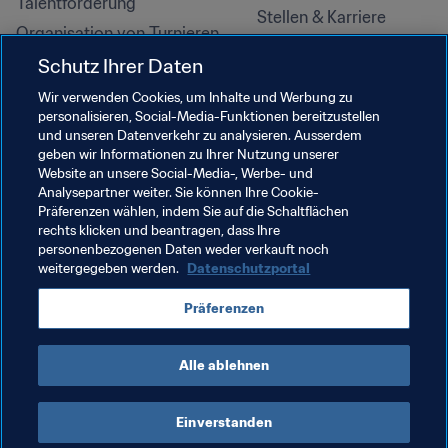
Talentförderung
Stellen & Karriere
Organisation von Turnieren
Nachhaltigkeit
Schutz Ihrer Daten
Menschenrechte und 
Wir verwenden Cookies, um Inhalte und Werbung zu
Antidiskriminierung
personalisieren, Social-Media-Funktionen bereitzustellen
und unseren Datenverkehr zu analysieren. Ausserdem
Gesundheit und Medizin
geben wir Informationen zu Ihrer Nutzung unserer
Bildungsinitiativen
Website an unsere Social-Media-, Werbe- und
Analysepartner weiter. Sie können Ihre Cookie-
Präferenzen wählen, indem Sie auf die Schaltflächen
rechts klicken und beantragen, dass Ihre
personenbezogenen Daten weder verkauft noch
weitergegeben werden.
Datenschutzportal
Präferenzen
Alle ablehnen
NUTZUNGSBEDINGUNGEN
FIFA-DATENSCHUTZPORTAL
DOWNLOADS
COOKIE-EINSTELLUNGEN
Urheberrechte © 1994–2025 FIFA. Alle Rechte vorbehalten.
Einverstanden
Cookie Settings