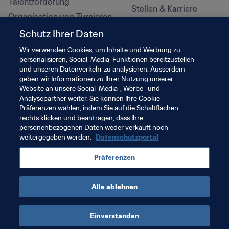
Talentförderung
Stellen & Karriere
Organisation von Turnieren
Nachhaltigkeit
Schutz Ihrer Daten
Menschenrechte und 
Wir verwenden Cookies, um Inhalte und Werbung zu
Antidiskriminierung
personalisieren, Social-Media-Funktionen bereitzustellen
und unseren Datenverkehr zu analysieren. Ausserdem
Gesundheit und Medizin
geben wir Informationen zu Ihrer Nutzung unserer
Bildungsinitiativen
Website an unsere Social-Media-, Werbe- und
Analysepartner weiter. Sie können Ihre Cookie-
Präferenzen wählen, indem Sie auf die Schaltflächen
rechts klicken und beantragen, dass Ihre
personenbezogenen Daten weder verkauft noch
weitergegeben werden.
Datenschutzportal
Präferenzen
Alle ablehnen
NUTZUNGSBEDINGUNGEN
FIFA-DATENSCHUTZPORTAL
DOWNLOADS
COOKIE-EINSTELLUNGEN
Urheberrechte © 1994–2025 FIFA. Alle Rechte vorbehalten.
Einverstanden
Cookie Settings