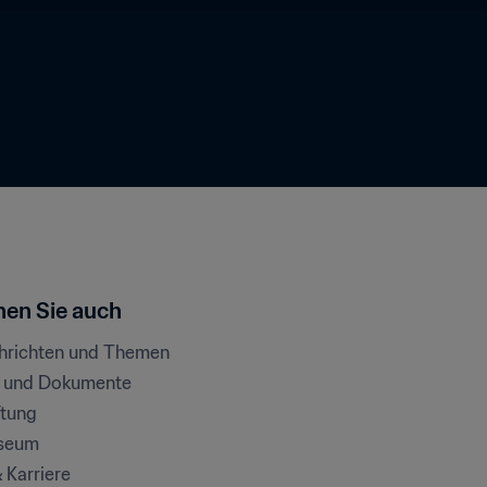
en Sie auch
chrichten und Themen
e und Dokumente
ftung
seum
& Karriere