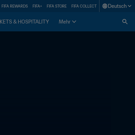
Deutsch
FIFA REWARDS
FIFA+
FIFA STORE
FIFA COLLECT
KETS & HOSPITALITY
Mehr